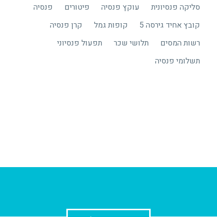
בחודש משכורת ” –
סליקה פנסיונית
עוקץ פנסיה
פיטורים
פנסיה
חופשה ללא תשלום.
קובץ אחיד גירסה 5
קופות גמל
קרן פנסיה
רשות המסים
תלושי שכר
תפעול פנסיוני
תשלומי פנסיה

