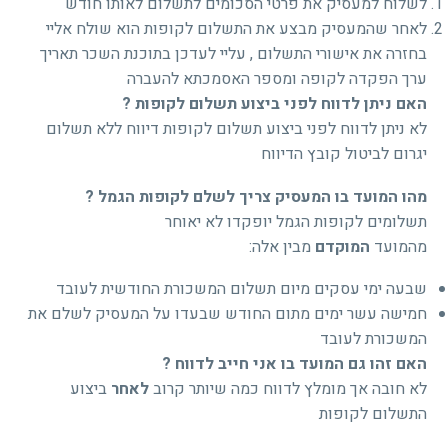
לשלוח למעסיק את פרטי הסכומים לתשלום לאותו חודש
לאחר שהמעסיק מבצע את התשלום לקופות הוא שולח אליי
בחזרה את אישורי התשלום , עליי לעדכן בתוכנת השכר תאריך
ערך הפקדה לקופה ומספר האסמכתא להעברה
האם ניתן לדווח לפני ביצוע תשלום לקופות ?
לא ניתן לדווח לפני ביצוע תשלום לקופות דיווח ללא תשלום
יגרום לביטול קובץ הדיווח
מהו המועד בו המעסיק צריך לשלם לקופות הגמל ?
תשלומים לקופות הגמל יופקדו לא יאוחר
מהמועד
המוקדם
מבין אלה:
שבעה ימי עסקים מיום תשלום המשכורת החודשית לעובד
חמישה עשר ימים מתום החודש שבעדו על המעסיק לשלם את
המשכורת לעובד
האם זהו גם המועד בו אני חייב לדווח ?
לא חובה אך מומלץ לדווח כמה שיותר קרוב
לאחר
ביצוע
התשלום לקופות