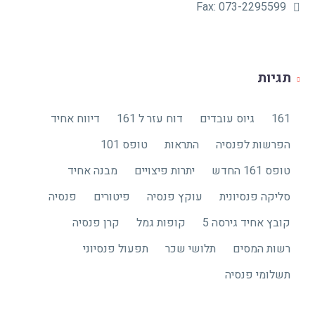
לתרום לחלקכם באופן הדיווח
נמנע טעויות ונשמור על זכויות
Fax: 073-2295599
העובדים ועל חובותיו של המעסיק.
תגיות
161
גיוס עובדים
דוח עזר ל 161
דיווח אחיד
הפרשות לפנסיה
התראות
טופס 101
טופס 161 החדש
יתרות פיצויים
מבנה אחיד
סליקה פנסיונית
עוקץ פנסיה
פיטורים
פנסיה
קובץ אחיד גירסה 5
קופות גמל
קרן פנסיה
רשות המסים
תלושי שכר
תפעול פנסיוני
תשלומי פנסיה