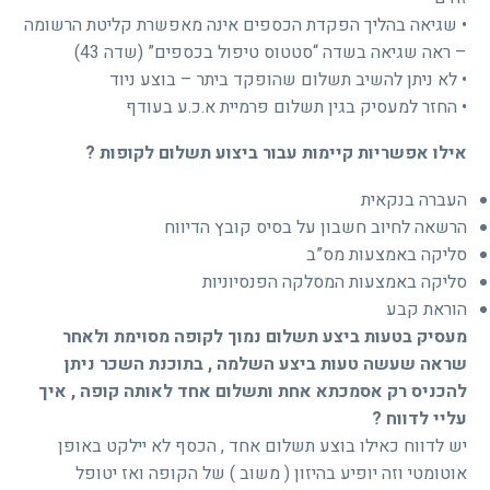
• שגיאה בהליך הפקדת הכספים אינה מאפשרת קליטת הרשומה
– ראה שגיאה בשדה “סטטוס טיפול בכספים” (שדה 43)
• לא ניתן להשיב תשלום שהופקד ביתר – בוצע ניוד
• החזר למעסיק בגין תשלום פרמיית א.כ.ע בעודף
אילו אפשריות קיימות עבור ביצוע תשלום לקופות ?
העברה בנקאית
הרשאה לחיוב חשבון על בסיס קובץ הדיווח
סליקה באמצעות מס”ב
סליקה באמצעות המסלקה הפנסיוניות
הוראת קבע
מעסיק בטעות ביצע תשלום נמוך לקופה מסוימת ולאחר
שראה שעשה טעות ביצע השלמה , בתוכנת השכר ניתן
להכניס רק אסמכתא אחת ותשלום אחד לאותה קופה , איך
עליי לדווח ?
יש לדווח כאילו בוצע תשלום אחד , הכסף לא יילקט באופן
אוטומטי וזה יופיע בהיזון ( משוב ) של הקופה ואז יטופל