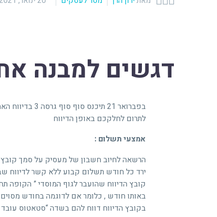



מאת
ירון הרן
מסר לעסקים
20 ינואר, 2021
דגשים למבנה אחי
בפברואר 21 תיכנ
לתרום לחלקכם באופן הדיווח
אמצעי תשלום :
הרשאה לחיוב חשבון של מעסיק על סמך קובץ די
ירד כל חודש תשלום קבוע ללא קשר לדיווח שב
קובץ הדיווח שהועבר לגוף המוסדי ” הקופה ת
באותו חודש , כלומר אם לדוגמה בחודש מסוים 
בקובץ הדיווח דווח להם בשדה “סטאטוס עובד