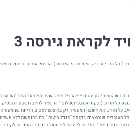
ד לקראת גירסה 3
ס סוף סוף גרסה 3 בדיווח האחיד ( כל עוד לא יהיה שינוי ברגע האחרון ), השינוי החשוב שיחול בתא
ווח שהועבר לגוף מוסדי- להבדיל ממה שהיה קיים עד היום “הוראת ק
וצע כל חודש ) בקוד אמצעי תשלום ” הרשאה לחיוב חשבון המעסיק 
חייב כל חודש את חשבון המעסיק רק בהתאם לסכום הדיווח שהמעסיק ד
כל העובדים שנמצאים בקופה “מגדל ביטוח ” היו בחופשה ללא תשלום
 בחודש משכורת ” חופשה ללא תשלום וסה”כ סכום ההפרשה לקופה הנ