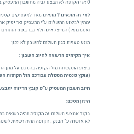
0 אזי הקופה לא תבצע גביה מחשבון המעסיק באותו חודש .
למי זה מתאים ?
מתאים מאד למעסיקים קטנים 
ימתין לביצוע התשלום ע”י המעסיק ואז יפיק א
ואסמכתא ) המייצג אינו תלוי כבר בשני הנתונים 
מונע טעויות כגון תשלום לחשבון לא נכון
איך מקימים הרשאה לחיוב חשבון :
ביצוע התקשרות מול הקופה בהסכם על מתן הר
(
עוקץ פנסיה מטפלת עבורכם מול הקופות הש
חיוב חשבון המעסיק ע”פ קובץ הדיווח יתבצע 
היזון מסכם:
בקוד אמצעי תשלום זה הקופה תהיה רשאית בת
לא אושרה ע” הבנק , הקופה תהיה רשאית לשנות 