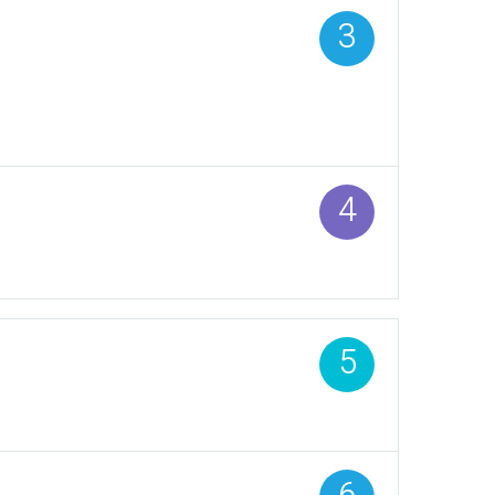
3
פרטי העברת הכספים
(קוד זיהוי הקופה, פרטי חשבו
סכום ההפקדה, תאריך העברה 
4
פרטי קופה
(קופת ביטוח, קרן פנסיה, קופ
5
פרטי עובד
(כתובת מגורים, נייד, דוא”ל)