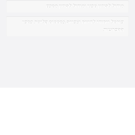
מודול להיזון טכני ומודול להיזון מסכם
פורטל ייחודי לדיווח וצפייה בסטטוס קליטת כספי
ההפרשות
אז מה צריך לעשות?