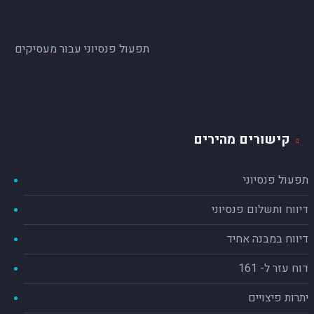
הביטוח, משאירים
למעקב עד שהנושא מטופל ונסגר.
תפעול פנסיוני עבור מעסיקים
יש לי כמעט אפס תקלות בפוליסות,
ועל
כך אני מודה לכם עד מאוד!!!
ושוב, מודה לכם על שירות יוצא מן הכלל
וממליצה עליכם בחום!
קישורים מהירים

תפעול פנסיוני
דיווח ותשלום פנסיוני
דיווח במבנה אחיד
דוח עזר ל- 161
יתרות פיצויים