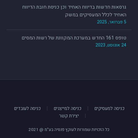
גרסאות חדשות בדיווח האחיד וכן כניסת חובת הדיווח
האחיד לכלל המעסיקים במשק
5 פברואר, 2025
טופס 161 החדש במערכת המקוונת של רשות המסים
24 אוגוסט, 2023
אורלי דקל
עמותת עמיחי
חשבת שכר
קיבלתי מכם שירות מלא גם
כשהמשק הושבת בקורונה..
“
הופתעתי מהקלות ומהנוחות של השימוש
כניסה למעסיקים
כניסה למייצגים
כניסה לעובדים
במערכת,
על קבלת נתוני יתרות הפיצויים
יצירת קשר
במהירות ובדייקנות.
כל הזכויות שמורות לעוקץ פנסיה בע"מ @ 2021
קיבלתי יחס מעולה מכל הצוות שתמך ועזר