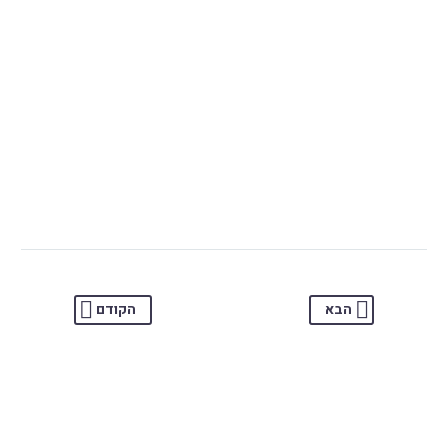

הבא
הקודם
עופרה ארנביוב
ל. אשל
מנהלת מדור שכר
יש לי אפס תקלות