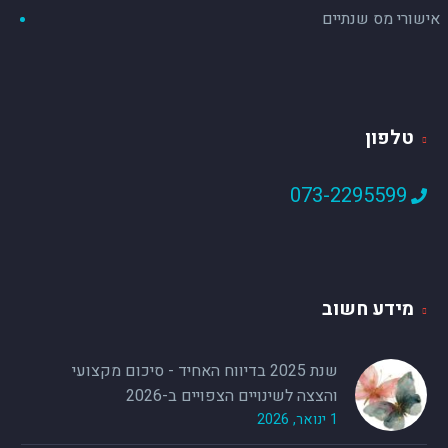
אישורי מס שנתיים
ורד מחברת פונגר בע"מ
חשבת שכר
בזכות עוקץ פנסיה, גיליתי סכום כסף
טלפון
נכבד! והכל בלחיצת כפתור!!
ביקשתי אישור יתרות פיצויים מכל הקופות,
073-2295599
לגבי עובד מסוים, ולא ידעתי, עד שנשלח אלי
הדוח שלכם, שיש לו קופה במיטב דש! אז
שוב תודה.

מידע חשוב
שנת 2025 בדיווח האחיד - סיכום מקצועי
והצצה לשינויים הצפויים ב-2026
1 ינואר, 2026