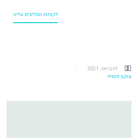
דף הבית
עוקץ פנסיה
לקוחות ממליצים עלינו


1 פברואר, 2021
עוקץ פנסיה