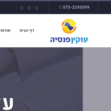
073-2295599
דף הבית
אודות
על