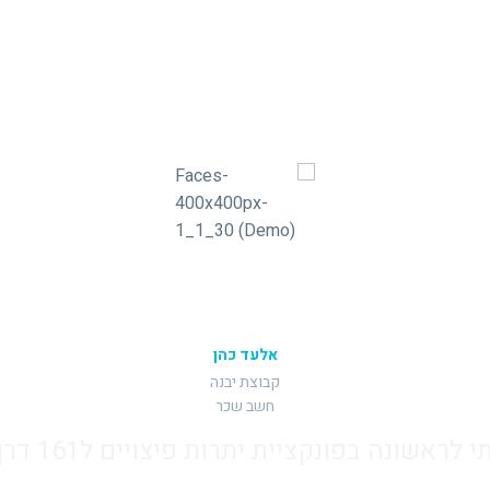
אלעד כהן
קבוצת יבנה
חשב שכר
שונה בפונקציית יתרות פיצויים ל161 דרך האתר..